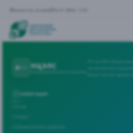
Казахстан, Астана
Пн-Пт: 08:00 - 17:30
РГП на ПХВ «Националь
НЦЭЛС
лекарственных средств
Национальный центр экспертизы
Министерства здравоо
НАВИГАЦИЯ
О нас
Услуги
Лекарственные средства