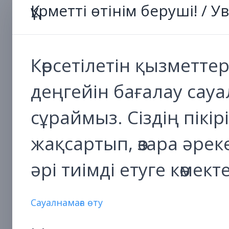
Құрметті өтінім беруші! /
Көрсетілетін қызметте
деңгейін бағалау са
сұраймыз. Сіздің пікі
жақсартып, өзара әре
әрі тиімді етуге көмект
Сауалнамаға өту