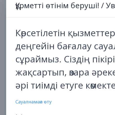
Құрметті өтінім беруші! /
Көрсетілетін қызметте
деңгейін бағалау са
сұраймыз. Сіздің пікі
жақсартып, өзара әре
әрі тиімді етуге көмект
Сауалнамаға өту