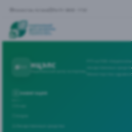
Казахстан, Астана
Пн-Пт: 08:00 - 17:30
РГП на ПХВ «Националь
НЦЭЛС
лекарственных средств
Национальный центр экспертизы
Министерства здравоо
НАВИГАЦИЯ
О нас
Услуги
Лекарственные средства