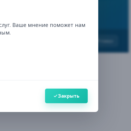
ИИ-ассистент
слуг. Ваше мнение поможет нам
ным.
Здравствуйте! 👋
вания
Наверх
Выберите, чем я могу помочь
Поиск
Ответы по нормативно-правовым актам в
сфере лекарственных средств и
медицинских изделий
Навигация
Закрыть
Найду нужный раздел, услугу или
информацию на сайте