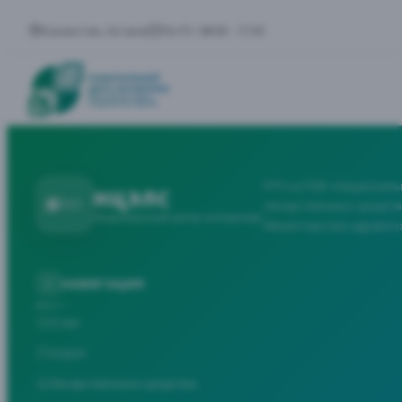
Казахстан, Астана
Пн-Пт: 08:00 - 17:30
РГП на ПХВ «Националь
НЦЭЛС
лекарственных средств
Национальный центр экспертизы
Министерства здравоо
НАВИГАЦИЯ
О нас
Услуги
Лекарственные средства