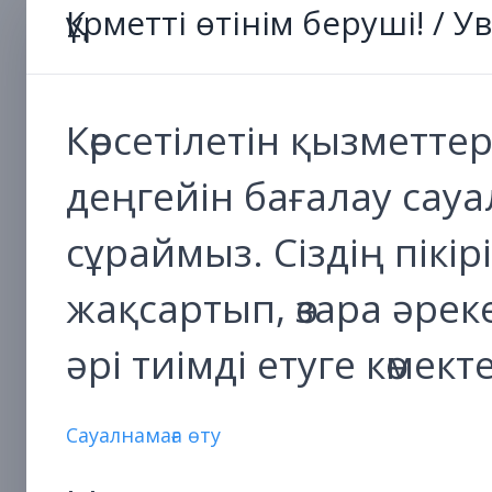
Құрметті өтінім беруші! /
Көрсетілетін қызметте
деңгейін бағалау са
сұраймыз. Сіздің пікі
жақсартып, өзара әре
әрі тиімді етуге көмект
Сауалнамаға өту