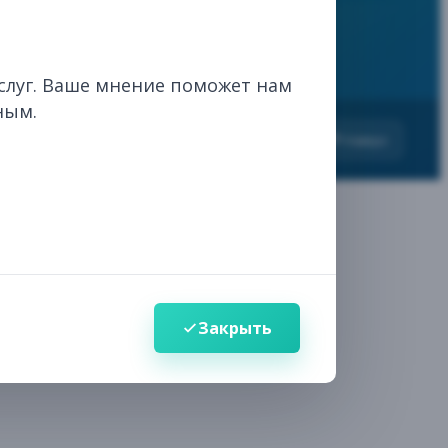
ИИ-ассистент
слуг. Ваше мнение поможет нам
ным.
Здравствуйте! 👋
вания
Наверх
Выберите, чем я могу помочь
Поиск
Ответы по нормативно-правовым актам в
сфере лекарственных средств и
медицинских изделий
Навигация
Закрыть
Найду нужный раздел, услугу или
информацию на сайте