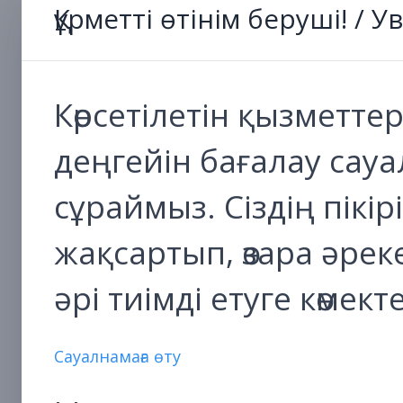
Құрметті өтінім беруші! /
Көрсетілетін қызметте
деңгейін бағалау са
сұраймыз. Сіздің пікі
жақсартып, өзара әре
әрі тиімді етуге көмект
Сауалнамаға өту