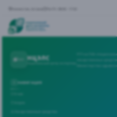
Казахстан, Астана
Пн-Пт: 08:00 - 17:30
РГП на ПХВ «Националь
НЦЭЛС
лекарственных средств
Национальный центр экспертизы
Министерства здравоо
НАВИГАЦИЯ
О нас
Услуги
Лекарственные средства