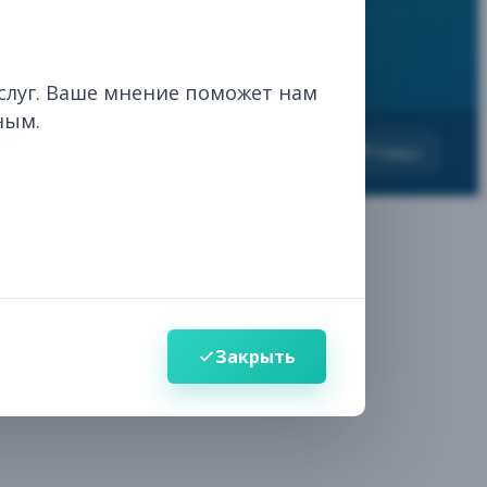
ИИ-ассистент
слуг. Ваше мнение поможет нам
ным.
Здравствуйте! 👋
вания
Наверх
Выберите, чем я могу помочь
Поиск
Ответы по нормативно-правовым актам в
сфере лекарственных средств и
медицинских изделий
Навигация
Закрыть
Найду нужный раздел, услугу или
информацию на сайте